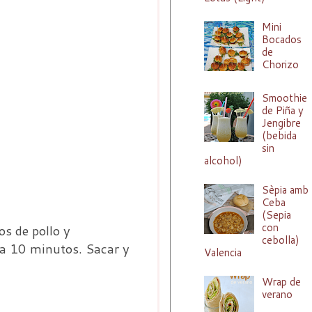
Mini
Bocados
de
Chorizo
Smoothie
de Piña y
Jengibre
(bebida
sin
alcohol)
Sèpia amb
Ceba
(Sepia
con
os de pollo y
cebolla)
7 a 10 minutos. Sacar y
Valencia
Wrap de
verano