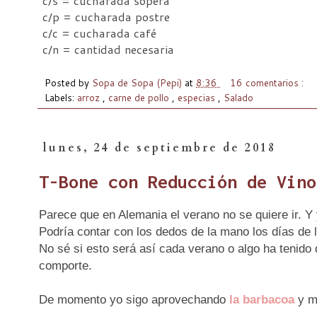
c/s = cucharada sopera
c/p = cucharada postre
c/c = cucharada café
c/n = cantidad necesaria
Posted by
Sopa de Sopa (Pepi)
at
8:36
16 comentarios :
Labels:
arroz
,
carne de pollo
,
especias
,
Salado
lunes, 24 de septiembre de 2018
T-Bone con Reducción de Vino
Parece que en Alemania el verano no se quiere ir. Y
Podría contar con los dedos de la mano los días de 
No sé si esto será así cada verano o algo ha tenido
comporte.
De momento yo sigo aprovechando
la barbacoa
y mi